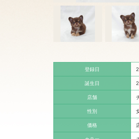
登録日
2
誕生日
2
店舗
性別
価格
カラー