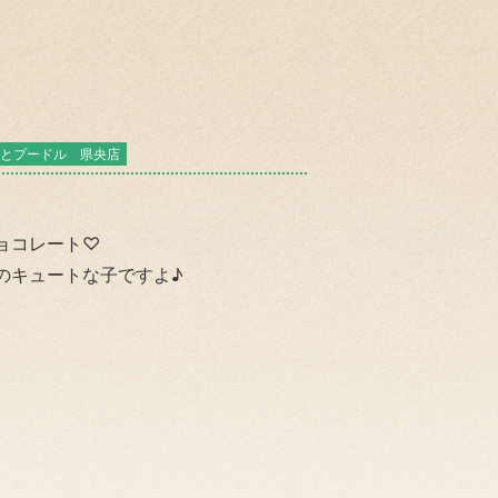
とプードル 県央店
ョコレート♡
のキュートな子ですよ♪