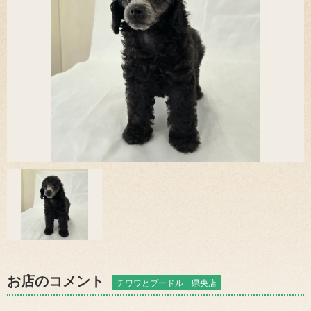
お店のコメント
チワワとプードル 県央店