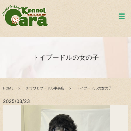
メ
トイプードルの女の子
HOME
チワワとプードル中央店
トイプードルの女の子
2025/03/23