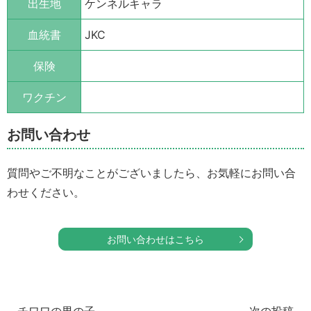
出生地
ケンネルキャラ
血統書
JKC
保険
ワクチン
お問い合わせ
質問やご不明なことがございましたら、お気軽にお問い合
わせください。
お問い合わせはこちら