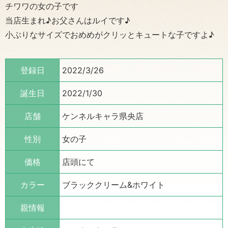
チワワの女の子です
当店生まれ♪お父さんはルイです♪
小ぶりなサイズでおめめがクリッとキュートな子ですよ♪
登録日
2022/3/26
誕生日
2022/1/30
店舗
ケンネルキャラ県央店
性別
女の子
価格
店頭にて
カラー
ブラッククリーム&ホワイト
親情報