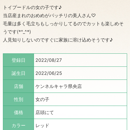
トイプードルの女の子です♪
当店産まれのおめめがパッチリの美人さん♡
毛量は多く毛立ちもしっかりしてるのでカットも楽しめそ
うです(*^_^*)
人見知りしないのですぐに家族に溶け込めそうです♪
登録日
2022/08/27
誕生日
2022/06/25
店舗
ケンネルキャラ県央店
性別
女の子
価格
店頭にて
カラー
レッド